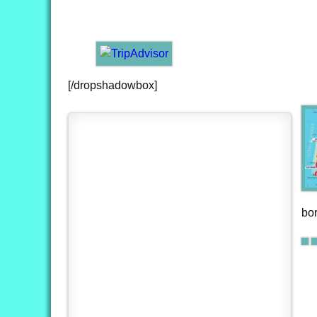
[/dropshadowbox]
bo