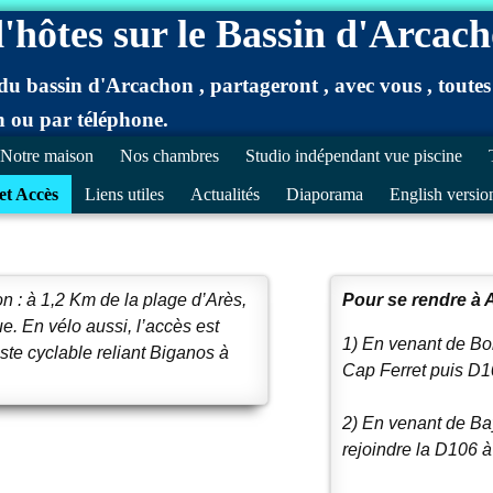
hôtes sur le Bassin d'Arcach
bassin d'Arcachon , partageront , avec vous , toutes les
n ou par téléphone.
Notre maison
Nos chambres
Studio indépendant vue piscine
et Accès
Liens utiles
Actualités
Diaporama
English versio
on : à 1,2 Km de la plage d’Arès,
Pour se rendre à A
e. En vélo aussi, l’accès est
1) En venant de Bor
te cyclable reliant Biganos à
Cap Ferret puis D
2) En venant de Ba
rejoindre la D106 