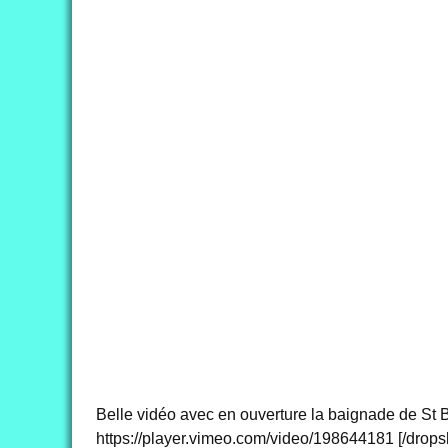
Belle vidéo avec en ouverture la baignade de St B
https://player.vimeo.com/video/198644181 [/dro