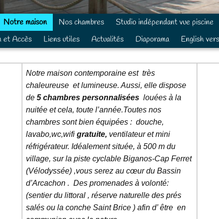
Notre maison
Nos chambres
Studio indépendant vue piscine
n et Accès
Liens utiles
Actualités
Diaporama
English ver
Notre maison contemporaine est très
chaleureuse et lumineuse. Aussi, elle dispose
de
5
chambres personnalisées
louées à la
nuitée et cela, toute l’année.Toutes nos
chambres sont bien équipées : douche,
lavabo,wc,wifi
gratuite,
ventilateur et mini
réfrigérateur. Idéalement située, à 500 m du
village, sur la piste cyclable Biganos-Cap Ferret
(Vélodyssée) ,vous serez au cœur du Bassin
d’Arcachon . Des promenades à volonté:
(s
entier du littoral , réserve naturelle des prés
salés ou la conche Saint Brice ) afin d’ être en